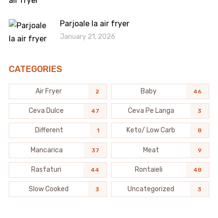
Parjoale la air fryer
January 21, 2026
CATEGORIES
Air Fryer
Baby
2
46
Ceva Dulce
Ceva Pe Langa
47
3
Different
Keto/ Low Carb
1
8
Mancarica
Meat
37
9
Rasfaturi
Rontaieli
44
48
Slow Cooked
Uncategorized
3
3