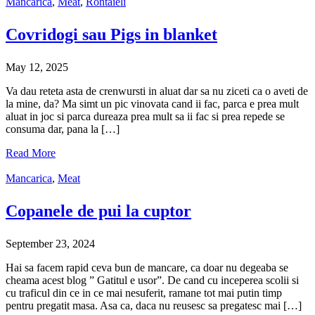
Mancarica
,
Meat
,
Rontaieli
Covridogi sau Pigs in blanket
May 12, 2025
Va dau reteta asta de crenwursti in aluat dar sa nu ziceti ca o aveti de
la mine, da? Ma simt un pic vinovata cand ii fac, parca e prea mult
aluat in joc si parca dureaza prea mult sa ii fac si prea repede se
consuma dar, pana la […]
Read More
Mancarica
,
Meat
Copanele de pui la cuptor
September 23, 2024
Hai sa facem rapid ceva bun de mancare, ca doar nu degeaba se
cheama acest blog ” Gatitul e usor”. De cand cu inceperea scolii si
cu traficul din ce in ce mai nesuferit, ramane tot mai putin timp
pentru pregatit masa. Asa ca, daca nu reusesc sa pregatesc mai […]