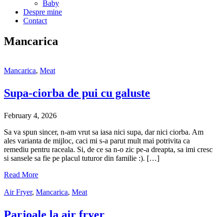
Baby
Despre mine
Contact
Mancarica
Mancarica
,
Meat
Supa-ciorba de pui cu galuste
February 4, 2026
Sa va spun sincer, n-am vrut sa iasa nici supa, dar nici ciorba. Am
ales varianta de mijloc, caci mi s-a parut mult mai potrivita ca
remediu pentru raceala. Si, de ce sa n-o zic pe-a dreapta, sa imi cresc
si sansele sa fie pe placul tuturor din familie :). […]
Read More
Air Fryer
,
Mancarica
,
Meat
Parjoale la air fryer