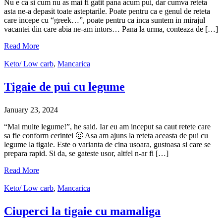
Nu e ca si cum nu as mai fi gatit pana acum pui, dar cumva reteta
asta ne-a depasit toate asteptarile. Poate pentru ca e genul de reteta
care incepe cu “greek…”, poate pentru ca inca suntem in mirajul
vacantei din care abia ne-am intors… Pana la urma, conteaza de […]
Read More
Keto/ Low carb
,
Mancarica
Tigaie de pui cu legume
January 23, 2024
“Mai multe legume!”, he said. Iar eu am inceput sa caut retete care
sa fie conform cerintei 🙂 Asa am ajuns la reteta aceasta de pui cu
legume la tigaie. Este o varianta de cina usoara, gustoasa si care se
prepara rapid. Si da, se gateste usor, altfel n-ar fi […]
Read More
Keto/ Low carb
,
Mancarica
Ciuperci la tigaie cu mamaliga