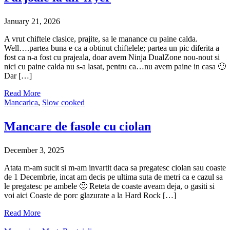
January 21, 2026
A vrut chiftele clasice, prajite, sa le manance cu paine calda.
Well….partea buna e ca a obtinut chiftelele; partea un pic diferita a
fost ca n-a fost cu prajeala, doar avem Ninja DualZone nou-nout si
nici cu paine calda nu s-a lasat, pentru ca…nu avem paine in casa 🙂
Dar […]
Read More
Mancarica
,
Slow cooked
Mancare de fasole cu ciolan
December 3, 2025
Atata m-am sucit si m-am invartit daca sa pregatesc ciolan sau coaste
de 1 Decembrie, incat am decis pe ultima suta de metri ca e cazul sa
le pregatesc pe ambele 🙂 Reteta de coaste aveam deja, o gasiti si
voi aici Coaste de porc glazurate a la Hard Rock […]
Read More