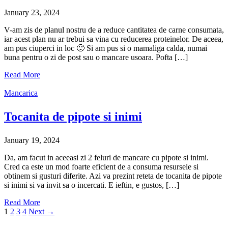
January 23, 2024
V-am zis de planul nostru de a reduce cantitatea de carne consumata,
iar acest plan nu ar trebui sa vina cu reducerea proteinelor. De aceea,
am pus ciuperci in loc 🙂 Si am pus si o mamaliga calda, numai
buna pentru o zi de post sau o mancare usoara. Pofta […]
Read More
Mancarica
Tocanita de pipote si inimi
January 19, 2024
Da, am facut in aceeasi zi 2 feluri de mancare cu pipote si inimi.
Cred ca este un mod foarte eficient de a consuma resursele si
obtinem si gusturi diferite. Azi va prezint reteta de tocanita de pipote
si inimi si va invit sa o incercati. E ieftin, e gustos, […]
Read More
1
2
3
4
Next →