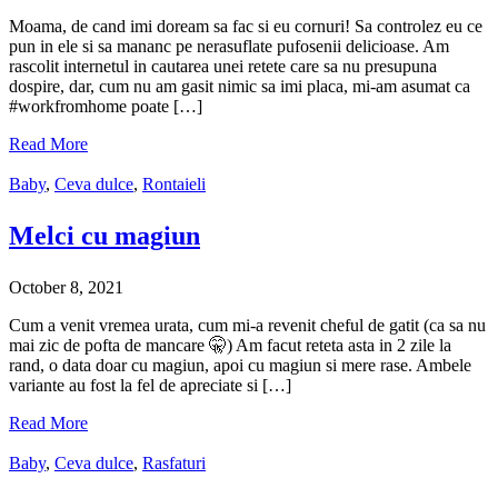
Moama, de cand imi doream sa fac si eu cornuri! Sa controlez eu ce
pun in ele si sa mananc pe nerasuflate pufosenii delicioase. Am
rascolit internetul in cautarea unei retete care sa nu presupuna
dospire, dar, cum nu am gasit nimic sa imi placa, mi-am asumat ca
#workfromhome poate […]
Read More
Baby
,
Ceva dulce
,
Rontaieli
Melci cu magiun
October 8, 2021
Cum a venit vremea urata, cum mi-a revenit cheful de gatit (ca sa nu
mai zic de pofta de mancare 🤫) Am facut reteta asta in 2 zile la
rand, o data doar cu magiun, apoi cu magiun si mere rase. Ambele
variante au fost la fel de apreciate si […]
Read More
Baby
,
Ceva dulce
,
Rasfaturi