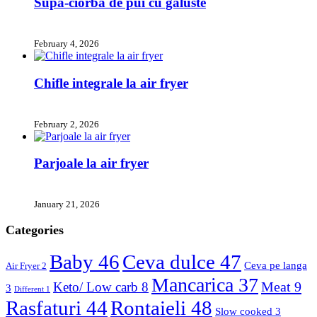
Supa-ciorba de pui cu galuste
February 4, 2026
Chifle integrale la air fryer
February 2, 2026
Parjoale la air fryer
January 21, 2026
Categories
Baby
46
Ceva dulce
47
Ceva pe langa
Air Fryer
2
Mancarica
37
Meat
9
Keto/ Low carb
8
3
Different
1
Rasfaturi
44
Rontaieli
48
Slow cooked
3