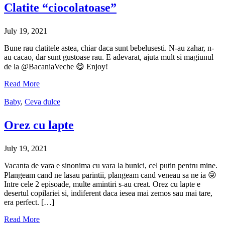
Clatite “ciocolatoase”
July 19, 2021
Bune rau clatitele astea, chiar daca sunt bebelusesti. N-au zahar, n-
au cacao, dar sunt gustoase rau. E adevarat, ajuta mult si magiunul
de la @BacaniaVeche 😋 Enjoy!
Read More
Baby
,
Ceva dulce
Orez cu lapte
July 19, 2021
Vacanta de vara e sinonima cu vara la bunici, cel putin pentru mine.
Plangeam cand ne lasau parintii, plangeam cand veneau sa ne ia 😜
Intre cele 2 episoade, multe amintiri s-au creat. Orez cu lapte e
desertul copilariei si, indiferent daca iesea mai zemos sau mai tare,
era perfect. […]
Read More