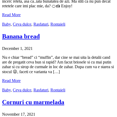
incerc reteta, asa ca..iata bunatatea de azi. Ma stiti ca nu pun decat
retetele care imi plac mie, da? 🍊🍰 Enjoy!
Read More
Baby
,
Ceva dulce
,
Rasfaturi
,
Rontaieli
Banana bread
December 1, 2021
Nu e chiar “bread” ci “muffin”, dar cine se mai uita la detalii cand
are de pregatit ceva bun si rapid? Am facut briosele si cu mai putin
zahar si cu sirop de curmale in loc de zahar. Dupa cum va e starea si
stocul 😜, faceti ce varianta va […]
Read More
Baby
,
Ceva dulce
,
Rasfaturi
,
Rontaieli
Cornuri cu marmelada
November 17, 2021