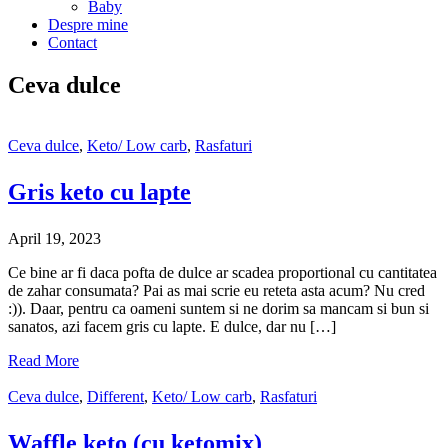
Baby
Despre mine
Contact
Ceva dulce
Ceva dulce
,
Keto/ Low carb
,
Rasfaturi
Gris keto cu lapte
April 19, 2023
Ce bine ar fi daca pofta de dulce ar scadea proportional cu cantitatea
de zahar consumata? Pai as mai scrie eu reteta asta acum? Nu cred
:)). Daar, pentru ca oameni suntem si ne dorim sa mancam si bun si
sanatos, azi facem gris cu lapte. E dulce, dar nu […]
Read More
Ceva dulce
,
Different
,
Keto/ Low carb
,
Rasfaturi
Waffle keto (cu ketomix)