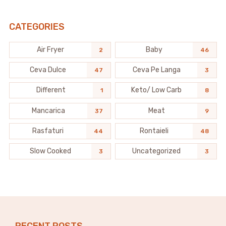
CATEGORIES
Air Fryer
Baby
2
46
Ceva Dulce
Ceva Pe Langa
47
3
Different
Keto/ Low Carb
1
8
Mancarica
Meat
37
9
Rasfaturi
Rontaieli
44
48
Slow Cooked
Uncategorized
3
3