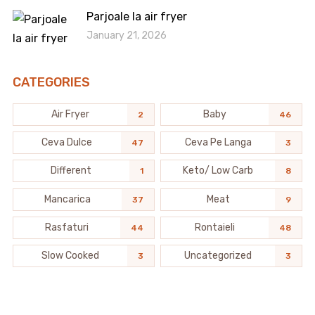
Parjoale la air fryer
January 21, 2026
CATEGORIES
Air Fryer
Baby
2
46
Ceva Dulce
Ceva Pe Langa
47
3
Different
Keto/ Low Carb
1
8
Mancarica
Meat
37
9
Rasfaturi
Rontaieli
44
48
Slow Cooked
Uncategorized
3
3