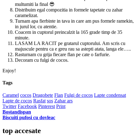
multumiti la final 😎
Distribuim egal compozitia in formele tapetate cu zahar
caramelizat.
Turnam apa fierbinte in tava in care am pus formele ramekin,
in jurul lor, cu atentie.
Coacem in cuptorul preincalzit la 165 grade timp de 35
minute.
LASAM LA RACIT pe gratarul cuptorului. Am scris cu
majuscule pentru ca e greu rau sa astepti atata, langa ele…..
Rasturnam cu grija fiecare flan pe cate o farfurie.
Decoram cu fulgi de cocos.
Enjoy!
Tags
Caramel
cocos
Dragobete
Flan
Fulgi de cocos
Lapte condensat
Lapte de cocos
Rasfat
sos
Zahar ars
Twitter
Facebook
Pinterest
Print
Bostandispan
Biscuiti pufosi cu dovleac
top accesate