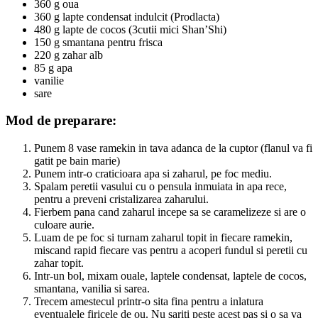
360 g oua
360 g lapte condensat indulcit (Prodlacta)
480 g lapte de cocos (3cutii mici Shan’Shi)
150 g smantana pentru frisca
220 g zahar alb
85 g apa
vanilie
sare
Mod de preparare:
Punem 8 vase ramekin in tava adanca de la cuptor (flanul va fi
gatit pe bain marie)
Punem intr-o craticioara apa si zaharul, pe foc mediu.
Spalam peretii vasului cu o pensula inmuiata in apa rece,
pentru a preveni cristalizarea zaharului.
Fierbem pana cand zaharul incepe sa se caramelizeze si are o
culoare aurie.
Luam de pe foc si turnam zaharul topit in fiecare ramekin,
miscand rapid fiecare vas pentru a acoperi fundul si peretii cu
zahar topit.
Intr-un bol, mixam ouale, laptele condensat, laptele de cocos,
smantana, vanilia si sarea.
Trecem amestecul printr-o sita fina pentru a inlatura
eventualele firicele de ou. Nu sariti peste acest pas si o sa va