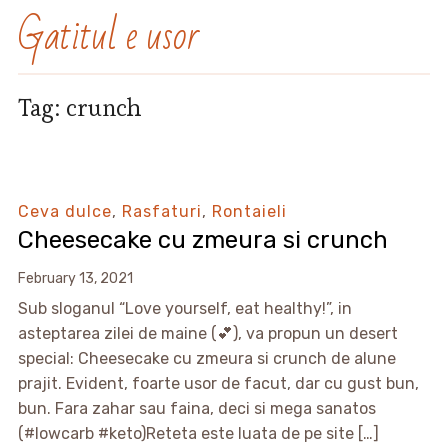
Gatitul e usor
Tag:
crunch
Ceva dulce
,
Rasfaturi
,
Rontaieli
Cheesecake cu zmeura si crunch
February 13, 2021
Sub sloganul “Love yourself, eat healthy!”, in
asteptarea zilei de maine (💕), va propun un desert
special: Cheesecake cu zmeura si crunch de alune
prajit. Evident, foarte usor de facut, dar cu gust bun,
bun. Fara zahar sau faina, deci si mega sanatos
(#lowcarb #keto)Reteta este luata de pe site […]