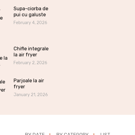
Supa-ciorba de
pui cu galuste
February 4, 2026
Chifle integrale
la air fryer
February 2, 2026
Parjoale la air
fryer
January 21, 2026
BY DATE
BY CATEGORY
LIST