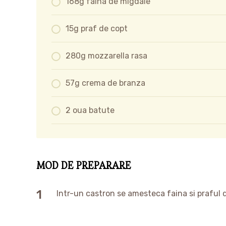
168g faina de migdale
15g praf de copt
280g mozzarella rasa
57g crema de branza
2 oua batute
MOD DE PREPARARE
Intr-un castron se amesteca faina si praful 