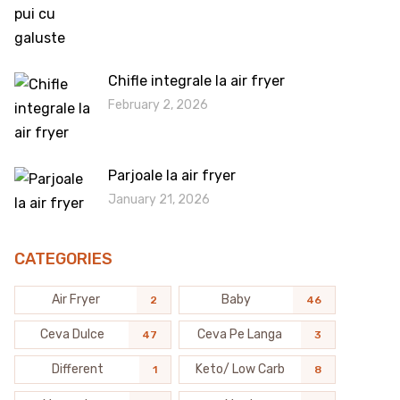
Chifle integrale la air fryer
February 2, 2026
Parjoale la air fryer
January 21, 2026
CATEGORIES
Air Fryer
Baby
2
46
Ceva Dulce
Ceva Pe Langa
47
3
Different
Keto/ Low Carb
1
8