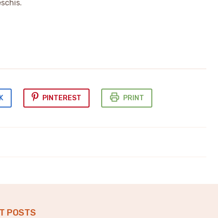
schis.
K
PINTEREST
PRINT
Ciocolata de casa
T POSTS