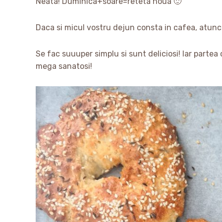
Neata! Duminica+soare=reteta noua 🙂
Daca si micul vostru dejun consta in cafea, atunc
Se fac suuuper simplu si sunt deliciosi! Iar parte
mega sanatosi!