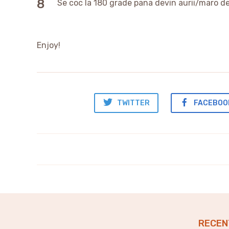
Se coc la 180 grade pana devin aurii/maro de
Enjoy!
TWITTER
FACEBOO
Daneze cu nuci pecan
RECEN