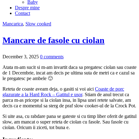
Baby
Despre mine
Contact
Mancarica
,
Slow cooked
Mancare de fasole cu ciolan
December 3, 2025
0 comments
Atata m-am sucit si m-am invartit daca sa pregatesc ciolan sau coaste
de 1 Decembrie, incat am decis pe ultima suta de metri ca e cazul sa
le pregatesc pe ambele 🙂
Reteta de coaste aveam deja, o gasiti si voi aici
Coaste de porc
glazurate a la Hard Rock – Gatitul e usor
. Stiam de anul trecut ca
parca m-as pricepe si la ciolan insa, in lipsa unei retete salvate, am
decis ca e momentul sa sterg de praf slow cooker-ul de la Crock Pot.
Si uite asa, cu rabdare pana se gateste si cu timp liber oferit de gatitul
slow, am mancat o super reteta de ciolan cu fasole. Sau fasole cu
ciolan. Oricum ii ziceti, tot buna e.