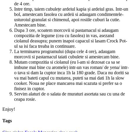
de 4 ore.
Intre timp, taiem cubulețe ardeiul kapia și ardeiul gras. Intr-un
bol, amestecam fasolea cu ardeii si adaugam condimentele-
usturoiul granulat si chimenul, apoi rosiile cuburi la cutie.
Amestecam bine.
Dupa 3 ore, scoatem morcovii si pastarnacul si adaugam
compozitia de legume (cea cu fasolea) in vas, asezand
ciolanul deasupra; punem inapoi capacul si lasam Crock Pot-
ul sa isi faca treaba in continuare.
La terminarea programului (dupa cele 4 ore), adaugam
morcovii si pastarnacul taiati cubulete si amestecam bine.
Mutam compozitia si ciolanul (eu l-am si dezosat ca sa se
imbune mai bine cu aromele) intr-un vas roman/ de yena/ intr-
o tava si dam la cuptor inca 1h la 180 grade. Daca nu doriti sa
va mai bateti capul cu mutarea, puteti sa mai dati 1h la slow
cooker. Noua ne place mancarea mai scazuta si prefer sa o
finisez in cuptor.
Servim alaturi de o salata de muraturi asortata sau cu una de
ceapa rosie.
Enjoy!
Tags