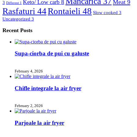
Mancarica
37
Meat
9
Keto/ Low carb
8
3
Different
1
Rasfaturi
44
Rontaieli
48
Slow cooked
3
Uncategorized
3
Recent Posts
Supa-ciorba de pui cu galuste
February 4, 2026
Chifle integrale la air fryer
February 2, 2026
Parjoale la air fryer