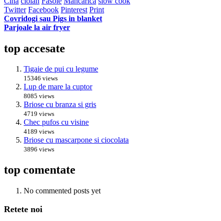
Cina
ciolan
Fasole
Mancarica
slow cook
Twitter
Facebook
Pinterest
Print
Covridogi sau Pigs in blanket
Parjoale la air fryer
top accesate
Tigaie de pui cu legume
15346 views
Lup de mare la cuptor
8085 views
Briose cu branza si gris
4719 views
Chec pufos cu visine
4189 views
Briose cu mascarpone si ciocolata
3896 views
top comentate
No commented posts yet
Retete noi