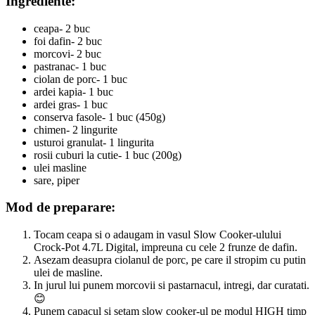
Ingrediente:
ceapa- 2 buc
foi dafin- 2 buc
morcovi- 2 buc
pastranac- 1 buc
ciolan de porc- 1 buc
ardei kapia- 1 buc
ardei gras- 1 buc
conserva fasole- 1 buc (450g)
chimen- 2 lingurite
usturoi granulat- 1 lingurita
rosii cuburi la cutie- 1 buc (200g)
ulei masline
sare, piper
Mod de preparare:
Tocam ceapa si o adaugam in vasul Slow Cooker-ulului
Crock-Pot 4.7L Digital, impreuna cu cele 2 frunze de dafin.
Asezam deasupra ciolanul de porc, pe care il stropim cu putin
ulei de masline.
In jurul lui punem morcovii si pastarnacul, intregi, dar curatati.
😊
Punem capacul si setam slow cooker-ul pe modul HIGH timp