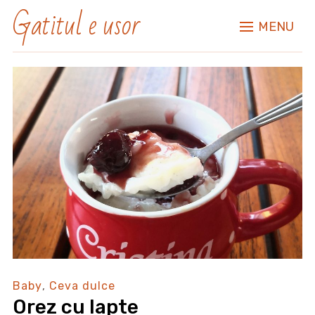
Gatitul e usor
MENU
Baby
,
Ceva dulce
Orez cu lapte