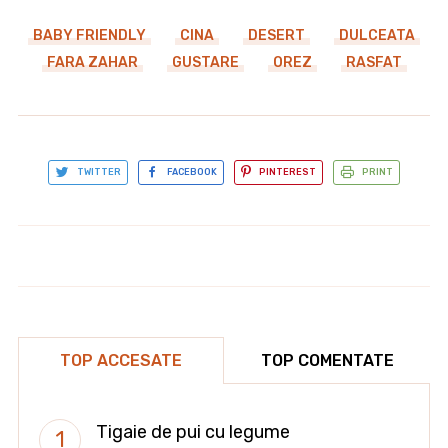
BABY FRIENDLY
CINA
DESERT
DULCEATA
FARA ZAHAR
GUSTARE
OREZ
RASFAT
TWITTER
FACEBOOK
PINTEREST
PRINT
Clatite "ciocolatoase"
Pavlova aniversara
TOP ACCESATE
TOP COMENTATE
Tigaie de pui cu legume