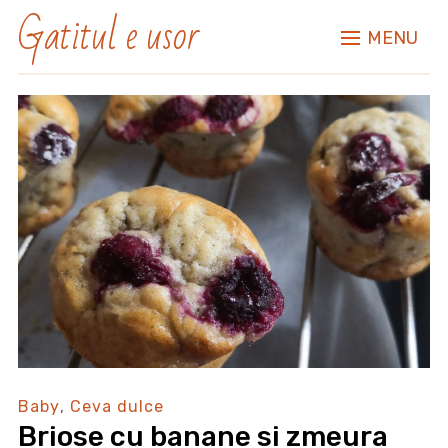
Gatitul e usor
MENU
Baby
,
Ceva dulce
Briose cu banane si zmeura