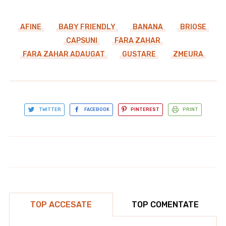
AFINE
BABY FRIENDLY
BANANA
BRIOSE
CAPSUNI
FARA ZAHAR
FARA ZAHAR ADAUGAT
GUSTARE
ZMEURA
TWITTER
FACEBOOK
PINTEREST
PRINT
Cheesecake cu zmeura si crunch
Chiftele la cuptor
TOP ACCESATE
TOP COMENTATE