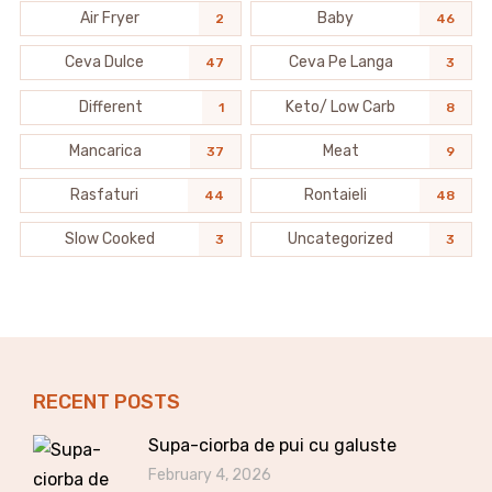
Air Fryer
Baby
2
46
Ceva Dulce
Ceva Pe Langa
47
3
Different
Keto/ Low Carb
1
8
Mancarica
Meat
37
9
Rasfaturi
Rontaieli
44
48
Slow Cooked
Uncategorized
3
3
RECENT POSTS
Supa-ciorba de pui cu galuste
February 4, 2026