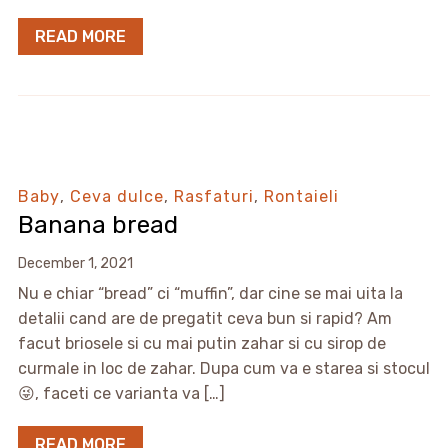
READ MORE
Baby
,
Ceva dulce
,
Rasfaturi
,
Rontaieli
Banana bread
December 1, 2021
Nu e chiar “bread” ci “muffin”, dar cine se mai uita la
detalii cand are de pregatit ceva bun si rapid? Am
facut briosele si cu mai putin zahar si cu sirop de
curmale in loc de zahar. Dupa cum va e starea si stocul
😜, faceti ce varianta va […]
READ MORE