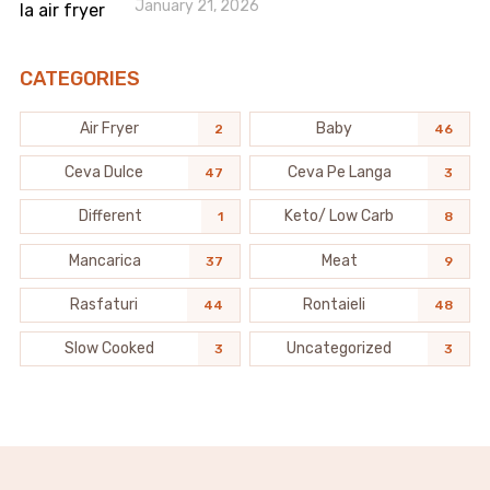
January 21, 2026
CATEGORIES
Air Fryer
Baby
2
46
Ceva Dulce
Ceva Pe Langa
47
3
Different
Keto/ Low Carb
1
8
Mancarica
Meat
37
9
Rasfaturi
Rontaieli
44
48
Slow Cooked
Uncategorized
3
3