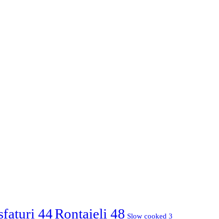
sfaturi
44
Rontaieli
48
Slow cooked
3