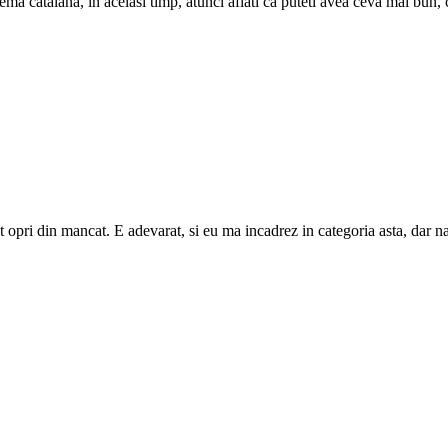
ema catalana, in acelasi timp, atunci aflati ca puteti avea ceva mai bun, 
 pot opri din mancat. E adevarat, si eu ma incadrez in categoria asta, da