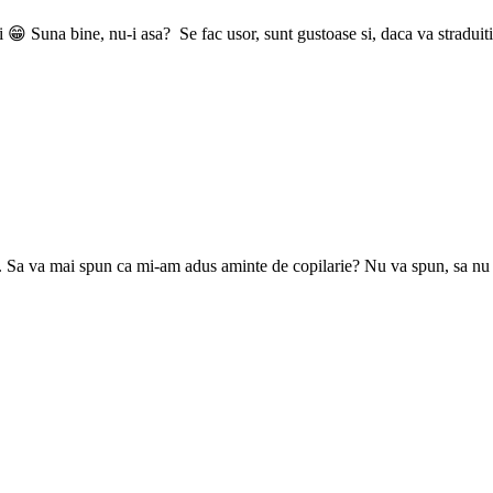
i 😁 Suna bine, nu-i asa? Se fac usor, sunt gustoase si, daca va straduit
l. Sa va mai spun ca mi-am adus aminte de copilarie? Nu va spun, sa nu