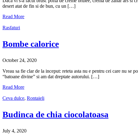
Daca vi s-a facut brusc pofta de creme brulee, crema de zahar ars si cr
desert atat de fin si de bun, cu un […]
Read More
Rasfaturi
Bombe calorice
October 24, 2020
Vreau sa fie clar de la inceput: reteta asta nu e pentru cei care nu se
“batoane divine” si am dat dreptate autorului. […]
Read More
Ceva dulce
,
Rontaieli
Budinca de chia ciocolatoasa
July 4, 2020