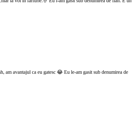
chiar la voi in farfurie.🤘 Eu l-am gasit sub denumirea de flan. E un
r nah, am avantajul ca eu gatesc 😂 Eu le-am gasit sub denumirea de