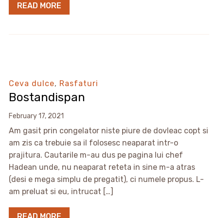
READ MORE
Ceva dulce
,
Rasfaturi
Bostandispan
February 17, 2021
Am gasit prin congelator niste piure de dovleac copt si
am zis ca trebuie sa il folosesc neaparat intr-o
prajitura. Cautarile m-au dus pe pagina lui chef
Hadean unde, nu neaparat reteta in sine m-a atras
(desi e mega simplu de pregatit), ci numele propus. L-
am preluat si eu, intrucat […]
READ MORE